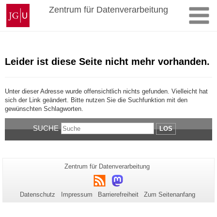
Zum
Johannes
Zentrum für Datenverarbeitung
Inhalt
Gutenberg-
springen
Universität
Mainz
Leider ist diese Seite nicht mehr vorhanden.
Unter dieser Adresse wurde offensichtlich nichts gefunden. Vielleicht hat
sich der Link geändert. Bitte nutzen Sie die Suchfunktion mit den
gewünschten Schlagworten.
SUCHE
LOS
Zusätzliche
Seiten-
Zentrum für Datenverarbeitung
Name:
Informationen
RSS
Mastodon
zu
Datenschutz
Impressum
Barrierefreiheit
Zum Seitenanfang
dieser
Seite